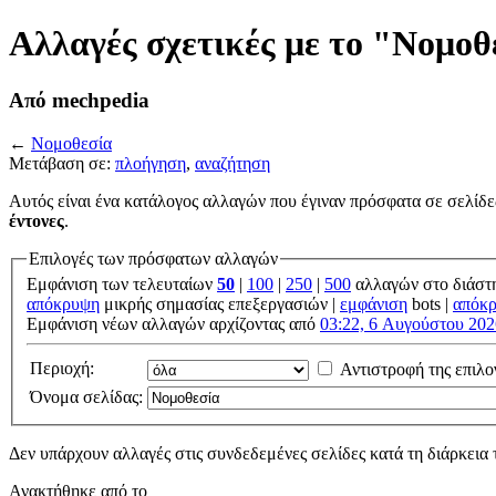
Αλλαγές σχετικές με το "Νομοθ
Από mechpedia
←
Νομοθεσία
Μετάβαση σε:
πλοήγηση
,
αναζήτηση
Αυτός είναι ένα κατάλογος αλλαγών που έγιναν πρόσφατα σε σελίδε
έντονες
.
Επιλογές των πρόσφατων αλλαγών
Εμφάνιση των τελευταίων
50
|
100
|
250
|
500
αλλαγών στο διάστ
απόκρυψη
μικρής σημασίας επεξεργασιών |
εμφάνιση
bots |
απόκ
Εμφάνιση νέων αλλαγών αρχίζοντας από
03:22, 6 Αυγούστου 202
Περιοχή:
Αντιστροφή της επιλο
Όνομα σελίδας:
Δεν υπάρχουν αλλαγές στις συνδεδεμένες σελίδες κατά τη διάρκεια 
Ανακτήθηκε από το