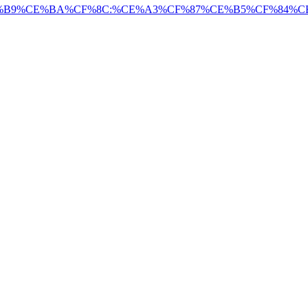
CE%B4%CE%B9%CE%BA%CF%8C:%CE%A3%CF%87%CE%B5%C