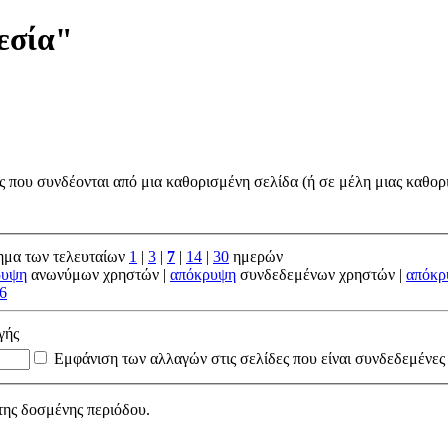
εσία"
ς που συνδέονται από μια καθορισμένη σελίδα (ή σε μέλη μιας καθορ
ημα των τελευταίων
1
|
3
|
7
|
14
|
30
ημερών
ρυψη
ανωνύμων χρηστών |
απόκρυψη
συνδεδεμένων χρηστών |
απόκρ
6
γής
Εμφάνιση των αλλαγών στις σελίδες που είναι συνδεδεμένες
της δοσμένης περιόδου.