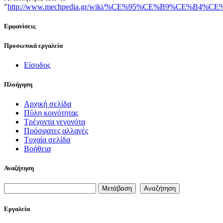
"
http://www.mechpedia.gr/wiki/%CE%95%CE%B9%
Εμφανίσεις
Προσωπικά εργαλεία
Είσοδος
Πλοήγηση
Αρχική σελίδα
Πύλη κοινότητας
Τρέχοντα γεγονότα
Πρόσφατες αλλαγές
Τυχαία σελίδα
Βοήθεια
Αναζήτηση
Εργαλεία