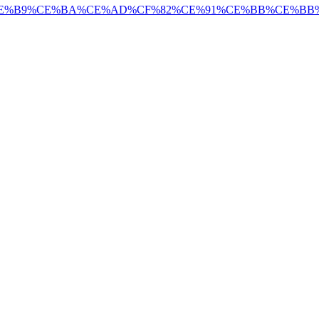
F%84%CE%B9%CE%BA%CE%AD%CF%82%CE%91%CE%BB%CE%