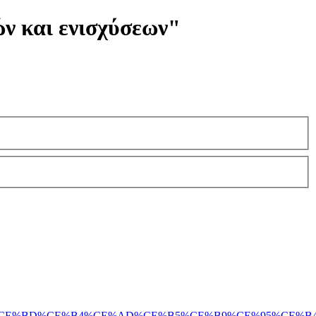
ών και ενισχύσεων"
F%85%CE%BD%CE%B4%CE%AD%CE%B5%CE%B9%CE%95%CE%B