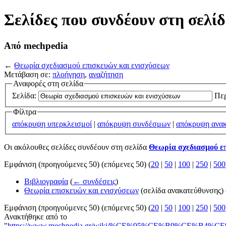
Σελίδες που συνδέουν στη σελί
Από mechpedia
←
Θεωρία σχεδιασμού επισκευών και ενισχύσεων
Μετάβαση σε:
πλοήγηση
,
αναζήτηση
Αναφορές στη σελίδα
Σελίδα:
Περ
Φίλτρα
απόκρυψη υπερκλεισμοί
|
απόκρυψη συνδέσμων
|
απόκρυψη ανακ
Οι ακόλουθες σελίδες συνδέουν στη σελίδα
Θεωρία σχεδιασμού ε
Εμφάνιση (προηγούμενες 50) (επόμενες 50) (
20
|
50
|
100
|
250
|
500
Βιβλιογραφία
(
← συνδέσεις
)
Θεωρία επισκευών και ενισχύσεων
(σελίδα ανακατεύθυνσης)
Εμφάνιση (προηγούμενες 50) (επόμενες 50) (
20
|
50
|
100
|
250
|
500
Ανακτήθηκε από το
"
https://www.mechpedia.gr/wiki/%CE%95%CE%B9%