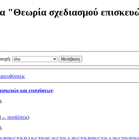
δα "Θεωρία σχεδιασμού επισκευ
ιοχή:
ατευθύνσεις
πισκευών και ενισχύσεων
:
).
(
← συνδέσεις
)
).
CE%B4%CE%B9%CE%BA%CF%8C:%CE%A4%CE%B9%CE%A3%C