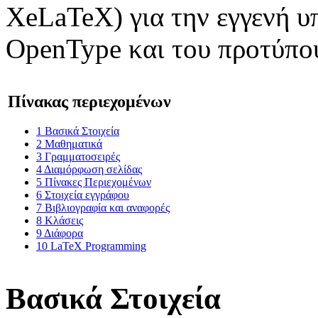
XeLaTeX) για την εγγενή 
OpenType και του προτύπο
Πίνακας περιεχομένων
1
Βασικά Στοιχεία
2
Μαθηματικά
3
Γραμματοσειρές
4
Διαμόρφωση σελίδας
5
Πίνακες Περιεχομένων
6
Στοιχεία εγγράφου
7
Βιβλιογραφία και αναφορές
8
Κλάσεις
9
Διάφορα
10
LaTeX Programming
Βασικά Στοιχεία