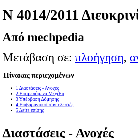
Ν 4014/2011 Διευκριν
Από mechpedia
Μετάβαση σε:
πλοήγηση
,
α
Πίνακας περιεχομένων
1
Διαστάσεις - Ανοχές
2
Επιτρεπόμενα Μεγέθη
3
Υπέρβαση Δόμησης
4
Επιβαρυντικοί συντελεστές
5
Δείτε επίσης
Διαστάσεις - Ανοχές